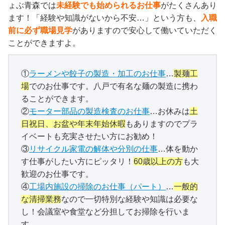
ょぶ青森では
未経験でも始められるお仕事
がたくさんあり
ます！「経験や知識がないから不安…」という方も、
入職
前に必ず職場見学
がありますので安心して働いていただく
ことができますよ。
①
ラーメンや餃子の製造・加工のお仕事
…
製麺工
場
でのお仕事です。八戸で有名な麺の製造に携わ
ることができます。
②
モーター部品の製造検査のお仕事
…お休みは
土
日祝日、お盆や年末年始休暇
もありますのでプラ
イベートも充実させたい方にお勧め！
③
リサイクル家電の解体や分別の仕事
…体を動か
す仕事がしたい方にピッタリ！
60歳以上の方
も大
歓迎のお仕事です。
④
工場内施設の掃除のお仕事（パート）
…
一般的
な清掃業務
なので一切特別な経験や知識は必要な
し！会議室や食堂など分担してお掃除を行いま
す。