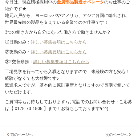
今日は、現在積極採用中の
金属部品製造オペレータ
のお仕事のご
紹介です★
地元八戸から、ヨーロッパやアメリカ、アジア各国に輸出され、
世界最先端の製品を支えている企業でのお仕事です！
3つの働き方から自分にあった働き方で働きませんか？
①日勤のみ：
詳しい募集要項はこちらから
②夜勤のみ：
詳しい募集要項はこちらから
③2交替勤務：
詳しい募集要項はこちらから
工場見学を行ってから入職となりますので、未経験の方も安心！
経験がなくても大歓迎です♪
派遣求人ですが、基本的に原則更新となりますので長期で働いて
いただけます。
ご質問等もお待ちしております♪お電話でのお問い合わせ・ご応募
は【 0178-73-1505 】まで！お待ちしております!(^^)!
前のページへ
次のページへ