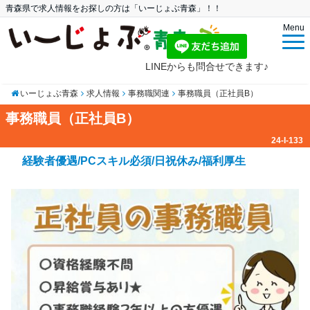
青森県で求人情報をお探しの方は「いーじょぶ青森」！！
Menu
LINEからも問合せできます♪
いーじょぶ青森
求人情報
事務職関連
事務職員（正社員B）
事務職員（正社員B）
24-I-133
経験者優遇/PCスキル必須/日祝休み/福利厚生