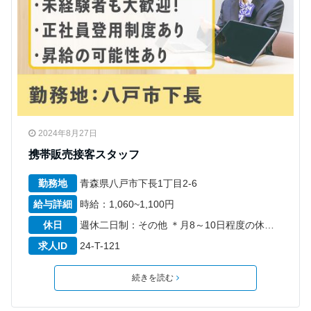
2024年8月27日
携帯販売接客スタッフ
勤務地
青森県八戸市下長1丁目2-6
給与詳細
時給：1,060~1,100円
休日
週休二日制：その他 ＊月8～10日程度の休日 ＊6カ月経過後の年次有給休暇日数10日
求人ID
24-T-121
続きを読む