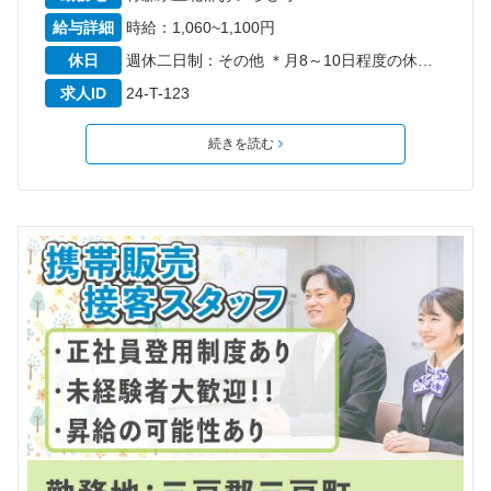
給与詳細
時給：1,060~1,100円
休日
週休二日制：その他 ＊月8～10日程度の休日 ＊6カ月経過後の年次有給休暇日数10日
求人ID
24-T-123
続きを読む