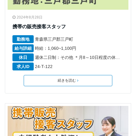
2024年8月28日
携帯の販売接客スタッフ
勤務地
青森県三戸郡三戸町
給与詳細
時給：1,060~1,100円
休日
週休二日制：その他 ＊月8～10日程度の休日 ＊6カ月経過後の年次有給休暇日数10日
求人ID
24-T-122
続きを読む