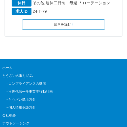
休日
その他 週休二日制 毎週 ＊ローテーションによる 6か月経過後の年次有給休暇日数7日
求人ID
24-T-79
続きを読む
ホーム
とうざいの取り組み
- コンプライアンスの徹底
- 次世代法一般事業主行動計画
- とうざい環境方針
- 個人情報保護方針
会社概要
アウトソーシング