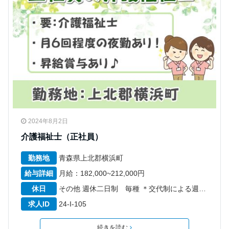
2024年8月2日
介護福祉士（正社員）
勤務地
青森県上北郡横浜町
給与詳細
月給：182,000~212,000円
休日
その他 週休二日制 毎種 ＊交代制による週40時間勤務 ＊リフレッシュ休暇6日 年間休日数107日 6か月経過後の年次有給休暇日数10日
求人ID
24-I-105
続きを読む