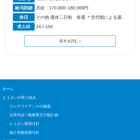
給与詳細
月給：170,000~180,000円
休日
その他 週休二日制 毎週 ＊交代制による週40時間勤務 ＊リフレッシュ休暇6日 年間休日数107日 6か月経過後の年次有給休暇日数10日
求人ID
24-I-104
続きを読む
ホーム
とうざいの取り組み
- コンプライアンスの徹底
- 次世代法一般事業主行動計画
- とうざい環境方針
- 個人情報保護方針