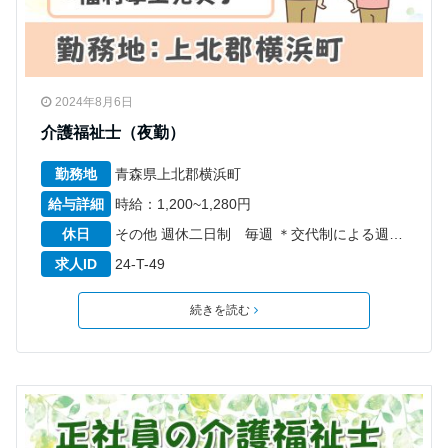
2024年8月6日
介護福祉士（夜勤）
勤務地
青森県上北郡横浜町
給与詳細
時給：1,200~1,280円
休日
その他 週休二日制 毎週 ＊交代制による週40時間勤務 ＊リフレッシュ休暇6日 年間休日数107日 6ヵ月経過後の年次有給休暇日数10日
求人ID
24-T-49
続きを読む